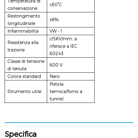
Temperatura di
≤60°C
conservazione
Restringimento
±8%
longitudinale
Infiammabilità
VW - 1
≥15KV/mm, si
Resistenza alla
riferisce a IEC
trazione
60243
Classe di tensione
600 V
di tenuta
Colore standard
Nero
Pistola
Strumento utile
termica/forno a
tunnel
Specifica