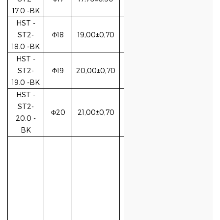
17.0
-BK
HST
-
ST2-
Φ18
19,00±0,70
18.0
-BK
HST
-
ST2-
Φ19
20,00±0,70
19.0
-BK
HST
-
ST2-
Φ20
21,00±0,70
20.0
-
BK