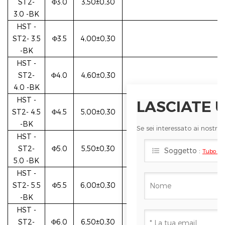
ST2-
Φ3.0
3,50±0,30
3.0
-BK
HST
-
ST2-
3.5
Φ3.5
4,00±0,30
-BK
HST
-
ST2-
Φ4.0
4,60±0,30
4.0
-BK
HST
-
LASCIATE 
ST2-
4.5
Φ4.5
5,00±0,30
-BK
Se sei interessato ai nostri
HST
-
ST2-
Φ5.0
5,50±0,30
Soggetto :
Tubo ter
5.0
-BK
HST
-
ST2-
5.5
Φ5.5
6,00±0,30
-BK
HST
-
ST2-
Φ6.0
6,50±0,30