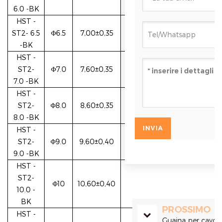
6.0
-BK
HST
-
ST2-
6.5
Φ6.5
7,00±0,35
-BK
HST
-
ST2-
Φ7.0
7,60±0,35
7.0
-BK
HST
-
ST2-
Φ8.0
8,60±0,35
8.0
-BK
HST
-
ST2-
Φ9.0
9,60±0,40
9.0
-BK
HST
-
ST2-
Φ10
10,60±0,40
10.0
-
BK
PROSSIMO
HST
-
Guaina per cavo fl