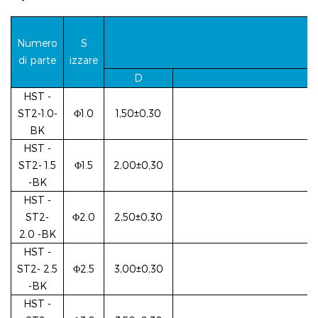
Numero
S
di parte
izzare
D
HST
-
ST2-1.0-
Φ1.0
1,50±0,30
BK
HST
-
ST2-
1.5
Φ1.5
2,00±0,30
-BK
HST
-
ST2-
Φ2.0
2,50±0,30
2.0
-BK
HST
-
ST2-
2.5
Φ2.5
3,00±0,30
-BK
HST
-