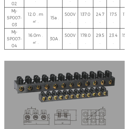
.
.
.
.
.
.
02
Mj-
12.0 .
m
500V
137.0
24.7
17.5
11.
SP007-
15a .
㎡ .
.
.
.
.
.
03
Mj-
16.0m .
500V
178.0
29.5
23.4
15.
SP007-
30A .
㎡ .
.
.
.
.
.
04