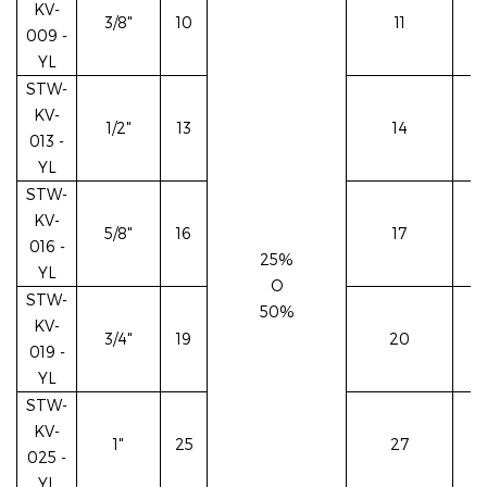
KV-
3/8"
10
11
009
-
YL
STW-
KV-
1/2"
13
14
013
-
YL
STW-
KV-
5/8"
16
17
016
-
25%
YL
O
STW-
50%
KV-
3/4"
19
20
019
-
YL
STW-
KV-
1"
25
27
025
-
YL