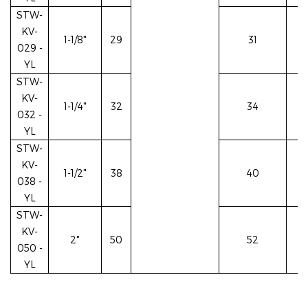
STW-
KV-
1-1/8"
29
31
029
-
YL
STW-
KV-
1-1/4"
32
34
032
-
YL
STW-
KV-
1-1/2"
38
40
038
-
YL
STW-
KV-
2"
50
52
050
-
YL