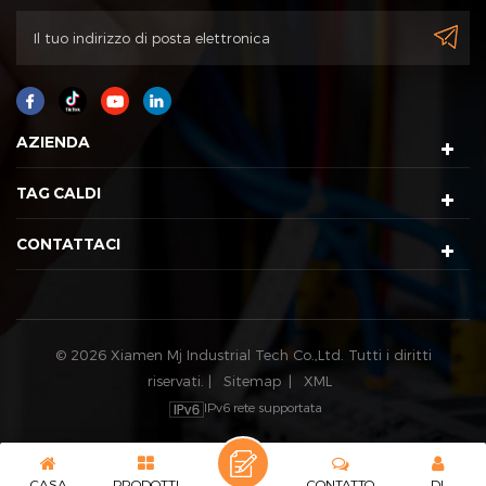
AZIENDA
TAG CALDI
CONTATTACI
© 2026 Xiamen Mj Industrial Tech Co.,Ltd. Tutti i diritti
riservati. |
Sitemap
|
XML
IPv6 rete supportata
CASA
PRODOTTI
CONTATTO
DI