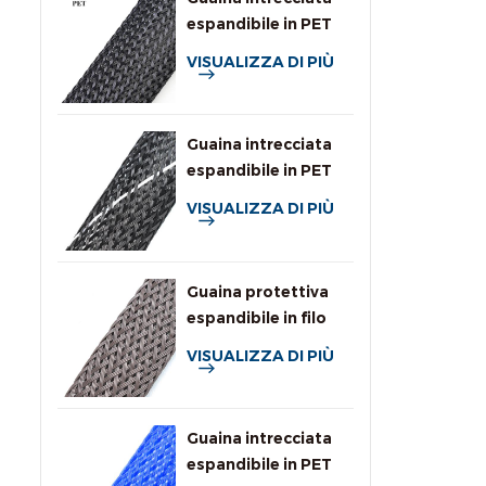
espandibile in PET
per uso generale
VISUALIZZA DI PIÙ
Guaina intrecciata
espandibile in PET
ad alta ritardanza di
VISUALIZZA DI PIÙ
fiamma
Guaina protettiva
espandibile in filo
intrecciato
VISUALIZZA DI PIÙ
resistente ai roditori
Guaina intrecciata
espandibile in PET