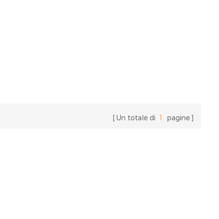
Un totale di
1
pagine