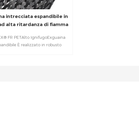
a intrecciata espandibile in
d alta ritardanza di fiamma
EX® FR PETAlto IgnifugoExguaina
pandibile È realizzato in robusto
ilamento di poliestere, è leggero,
nte flessibile, con buona resistenza
rasione, autoestinguente. Più facile
cazione su forme irregolari, FR è la
celta perfetta per applicazioni
oniche e ad alta tecnologia dove la
nza alla fiamma e la durabilità sono
le principali preoccupazioni. È
comandato in applicazioni come
rto pubblico, industria aeronautica,
omotive, telecomunicazioni, cavi
sotterranei ecc.