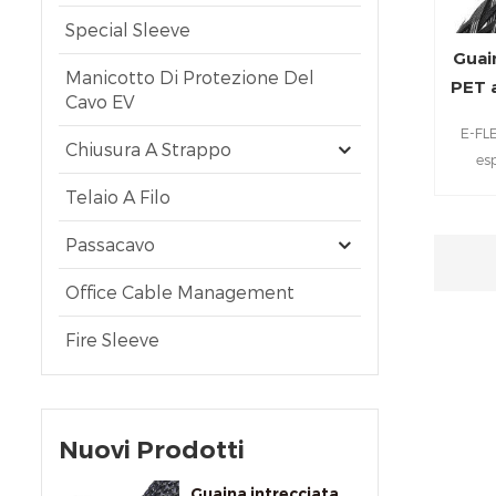
Special Sleeve
Guain
Manicotto Di Protezione Del
PET a
Cavo EV
E-FL
Chiusura A Strappo
es
monof
Telaio A Filo
altame
all'ab
Passacavo
appli
Office Cable Management
s
elettr
Fire Sleeve
resiste
rac
traspo
Nuovi Prodotti
aut
Guaina intrecciata