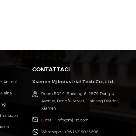
CONTATTACI
Xiamen Mj Industrial Tech Co.,Ltd.
Guaina Intrecciata Espandibile Per Animali Domestici
 Guaina
Room 502-1, Building 6, 2879 Dongfu
Avenue, Dongfu Street, Haicang District,
ing
Xiamen
Poliestere Monofilamento Cavo Intrecciato Guaina
E-mail :
Info@mj-ist.com
uaina
Whatsapp :
+86 13215023696